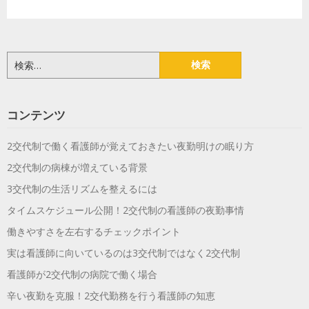
検
索:
コンテンツ
2交代制で働く看護師が覚えておきたい夜勤明けの眠り方
2交代制の病棟が増えている背景
3交代制の生活リズムを整えるには
タイムスケジュール公開！2交代制の看護師の夜勤事情
働きやすさを左右するチェックポイント
実は看護師に向いているのは3交代制ではなく2交代制
看護師が2交代制の病院で働く場合
辛い夜勤を克服！2交代勤務を行う看護師の知恵