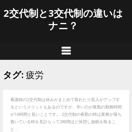
Skip
2交代制と3交代制の違いは
to
content
ナニ？
タグ:
疲労
看護師の2交代制は休みがまとめて取れたり収入がアップす
るというメリットもあるのですが、辛いのが夜勤の勤務時間
が16時間と長いことです。 2交代制の夜勤の時は業務が落ち
着いている時を見計らって2時間ほど休憩し仮眠を取るこ
と…