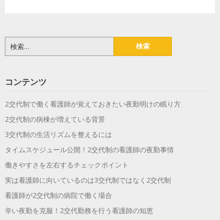
検
索:
コンテンツ
2交代制で働く看護師が覚えておきたい夜勤明けの眠り方
2交代制の病棟が増えている背景
3交代制の生活リズムを整えるには
タイムスケジュール公開！2交代制の看護師の夜勤事情
働きやすさを左右するチェックポイント
実は看護師に向いているのは3交代制ではなく2交代制
看護師が2交代制の病院で働く場合
辛い夜勤を克服！2交代勤務を行う看護師の知恵