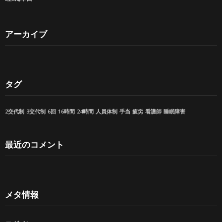
アーカイブ
タグ
2交代制
3交代制
6回
16時間
24時間
人員体制
手当
疲労
看護師
睡眠障害
最近のコメント
メタ情報