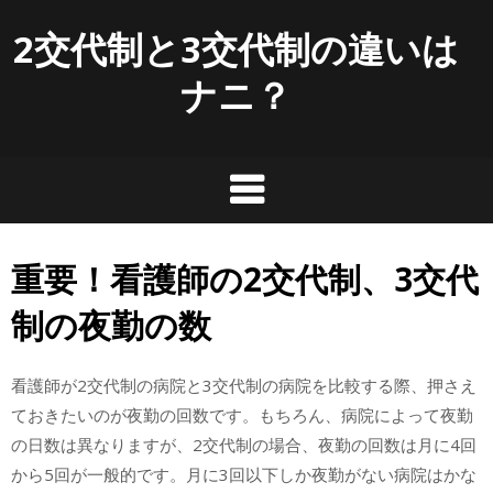
Skip
2交代制と3交代制の違いは
to
content
ナニ？
重要！看護師の2交代制、3交代
制の夜勤の数
看護師が2交代制の病院と3交代制の病院を比較する際、押さえ
ておきたいのが夜勤の回数です。もちろん、病院によって夜勤
の日数は異なりますが、2交代制の場合、夜勤の回数は月に4回
から5回が一般的です。月に3回以下しか夜勤がない病院はかな